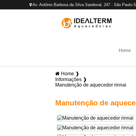
Av. Antônio Barbosa da Silva Sandoval, 247 - São Paulo-
Home
Home ❱
Informações ❱
Manutenção de aquecedor rinnai
Manutenção de aqueced