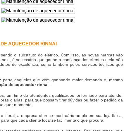
DE AQUECEDOR RINNAI
endo o substituto do elétrico. Com isso, as novas marcas vão
ele, é necessário que ganhe a confiança dos clientes e ela não
dutos de excelência, como também pelos serviços técnicos que
az parte daqueles que vêm ganhando maior demanda e, mesmo
ção de aquecedor rinnai
.
s, um time de atendentes qualificados foi formado para atender
horas diárias, para que possam tirar dúvidas ou fazer o pedido da
alquer momento.
e litoral, a empresa oferece mostruário amplo em sua loja física,
para que cada cliente localize facilmente o que procura.
a atender ambientes externos e internos. Por esta razão, sua