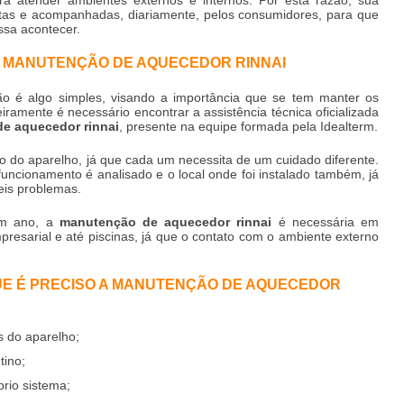
stas e acompanhadas, diariamente, pelos consumidores, para que
sa acontecer.
 MANUTENÇÃO DE AQUECEDOR RINNAI
o é algo simples, visando a importância que se tem manter os
ramente é necessário encontrar a assistência técnica oficializada
e aquecedor rinnai
, presente na equipe formada pela Idealterm.
lo do aparelho, já que cada um necessita de um cuidado diferente.
uncionamento é analisado e o local onde foi instalado também, já
eis problemas.
um ano, a
manutenção de aquecedor rinnai
é necessária em
presarial e até piscinas, já que o contato com o ambiente externo
QUE É PRECISO A MANUTENÇÃO DE AQUECEDOR
s do aparelho;
ino;
prio sistema;