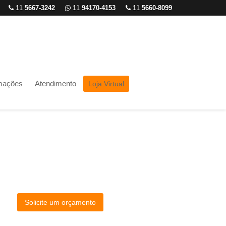
11
5667-3242
11
94170-4153
11
5660-8099
rmações
Atendimento
Loja Virtual
Solicite um orçamento