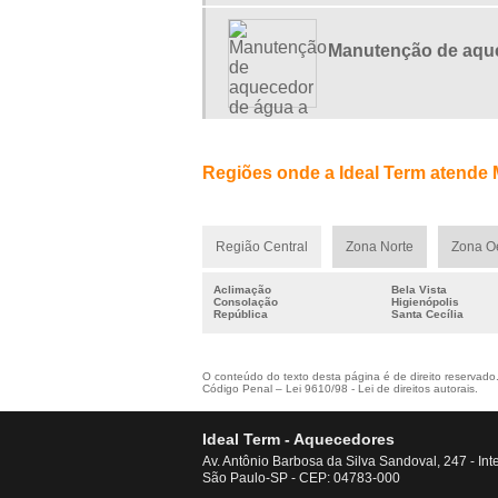
Manutenção de aque
Regiões onde a Ideal Term atende
Região Central
Zona Norte
Zona O
Aclimação
Bela Vista
Consolação
Higienópolis
República
Santa Cecília
O conteúdo do texto desta página é de direito reservado. 
Código Penal –
Lei 9610/98 - Lei de direitos autorais
.
Ideal Term - Aquecedores
Av. Antônio Barbosa da Silva Sandoval, 247 - Int
São Paulo-SP - CEP: 04783-000