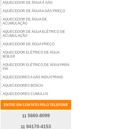
AQUECEDOR DE ÁGUA Á GÁS
AQUECEDOR DE ÁGUA A GÁS PREÇO
AQUECEDOR DE ÁGUA DE
ACUMULAÇÃO
AQUECEDOR DE ÁGUA ELÉTRICO DE
ACUMULAÇÃO
AQUECEDOR DE ÁGUA PREÇO
AQUECEDOR ELÉTRICO DE ÁGUA
BOILER
AQUECEDOR ELÉTRICO DE ÁGUA PARA
PIA
AQUECEDORES A GÁS INDUSTRIAIS
AQUECEDORES BOSCH
AQUECEDORES CUMULUS
AQUECEDORES ELÉTRICOS
ENTRE EM CONTATO PELO TELEFONE
INDUSTRIAIS PARA ÁGUA
AQUECEDORES HARMAN
5660-8099
11
AQUECEDORES INDUSTRIAIS
94170-4153
11
ELÉTRICOS