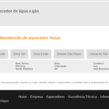
cedor de água a gás
 Manutenção de aquecedor rinnai:
este
Zona Sul
Zona Leste
Grande São Paulo
Litoral de São
Bom Retiro
Brás
Cambuci
Glicério
Liberdade
Luz
Santa Efigênia
Sé
Vila Buarque
Sua reprodução, parcial ou total, mesmo citando nossos links, é proibida sem a autorização do au
Home
Empresa
Aquecedores
Assistência Técnica
Infor
erlagos