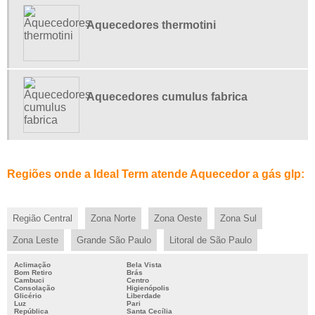
CONSERTO DE AQUECEDOR RINNAI
EMPRESA DE AQUECEDORES
Aquecedores thermotini
MANUTENÇÃO DE AQUECEDOR CUMULUS
MANUTENÇÃO DE AQUECEDOR DE ÁGUA A GÁS
MANUTENÇÃO DE AQUECEDOR DE ÁGUA SP
Aquecedores cumulus fabrica
MANUTENÇÃO DE AQUECEDOR RINNAI
MANUTENÇÃO DE AQUECEDORES
MANUTENÇÃO DE AQUECEDORES ELÉTRICOS
MANUTENÇÃO PREVENTIVA AQUECEDORES GÁS
Regiões onde a Ideal Term atende Aquecedor a gás glp:
ONDE COMPRAR AQUECEDOR A GÁS
REFORMA DE AQUECEDORES ELÉTRICOS
Região Central
Zona Norte
Zona Oeste
Zona Sul
REVENDA AUTORIZADA RINNAI
Zona Leste
Grande São Paulo
Litoral de São Paulo
VENDA DE AQUECEDORES DE ÁGUA A GÁS
Aclimação
Bela Vista
AQUECEDOR A GÁS GLP PREÇO
Bom Retiro
Brás
Cambuci
Centro
CONSERTO DE AQUECEDOR BOSCH
Consolação
Higienópolis
Glicério
Liberdade
Luz
Pari
DISTRIBUIDOR AQUECEDOR RINNAI
República
Santa Cecília