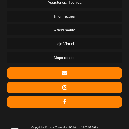
CONSERTO DE BOILER ELÉTRICO
Assistência Técnica
REPARO AQUECEDOR RINNAI
Informações
REPRESENTANTE RINNAI
AQUECEDORES CUMULUS FABRICA
Atendimento
BOILER ELÉTRICO 400 LITROS
Loja Virtual
BOILER VERTICAL A GAS
Mapa do site
Copyright © Ideal Term. (Lei 9610 de 19/02/1998)