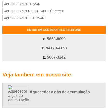
AQUECEDORES HARMAN
AQUECEDORES INDUSTRIAIS ELÉTRICOS
AQUECEDORES ITTHERMANS
AQUECEDORES ORBIS
ENTRE EM CONTATO PELO TELEFONE
AQUECEDORES RHEEM
5660-8099
11
AQUECEDORES RINNAI
AQUECEDORES THERMANS
94170-4153
11
AQUECEDORES THERMOTINI
5667-3242
11
ASSISTÊNCIA AQUECEDOR 24 HORAS
ASSISTÊNCIA AQUECEDOR RINNAI
Veja também em nosso site:
ASSISTÊNCIA TÉCNICA AQUECEDOR BOSCH
ASSISTÊNCIA TÉCNICA AQUECEDOR GAS CUMULUS
ASSISTÊNCIA TÉCNICA AQUECEDOR RINNAI
Aquecedor a gás de acumulação
AUTORIZADA BOSCH AQUECEDORES SP
CONSERTO AQUECEDORES CUMULUS